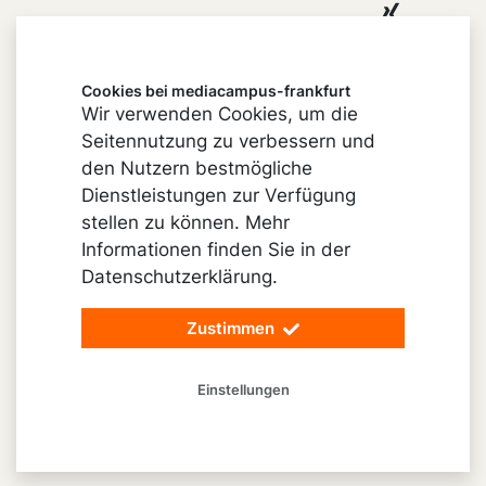
Xing
Youtube
Cookies bei mediacampus-frankfurt
Wir verwenden Cookies, um die
Seitennutzung zu verbessern und
Impressum
den Nutzern bestmögliche
Cookie-Einstellungen
Dienstleistungen zur Verfügung
stellen zu können. Mehr
Datenschutz
Informationen finden Sie in der
Barrierefreiheit
Datenschutzerklärung.
Vertrag widerrufen
Zustimmen
© 2026 mediacampus-frankfurt
Einstellungen