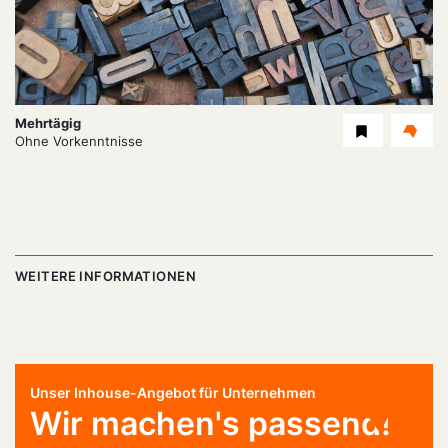
Dauer:
Mehrtägig
Level
Ohne Vorkenntnisse
WEITERE INFORMATIONEN
Unser Inhouse-Angebot für Unternehmen
Wir machen's passend!