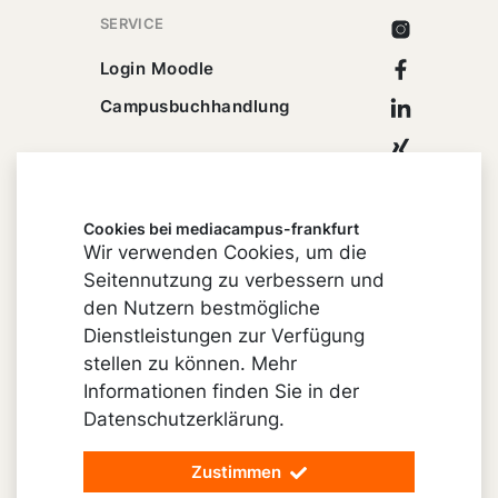
SERVICE
Instagram
Facebook
Login Moodle
Linkedin
Campusbuchhandlung
Xing
Youtube
Cookies bei mediacampus-frankfurt
Wir verwenden Cookies, um die
Seitennutzung zu verbessern und
Impressum
den Nutzern bestmögliche
Cookie-Einstellungen
Dienstleistungen zur Verfügung
stellen zu können. Mehr
Datenschutz
Informationen finden Sie in der
Barrierefreiheit
Datenschutzerklärung.
Vertrag widerrufen
Zustimmen
© 2026 mediacampus-frankfurt