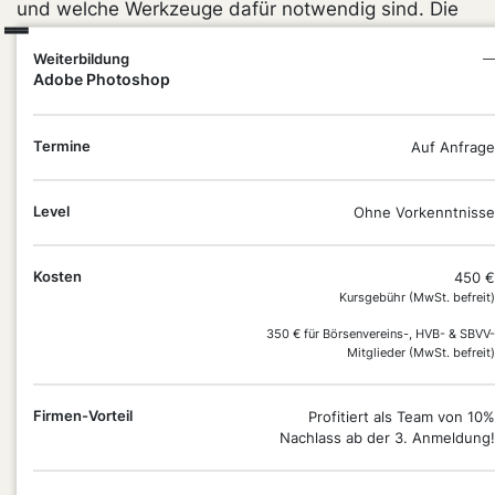
und welche Werkzeuge dafür notwendig sind. Die
Webinare werden aufgezeichnet und stehen dir im
Weiterbildung
—
Nachgang noch zur Verfügung. Bearbeite deine
Adobe Photoshop
Bilder professionell.
Termine
Auf Anfrage
Level
Ohne Vorkenntnisse
Kosten
450 €
Kursgebühr (MwSt. befreit)
DEIN
350 € für Börsenvereins-, HVB- & SBVV-
Mitglieder (MwSt. befreit)
PLUS
PUNKT
Firmen-Vorteil
Profitiert als Team von 10%
Nachlass ab der 3. Anmeldung!
Du bearbeitest Bilder professionell mit Photoshop
und nutzt die wichtigsten Werkzeuge sicher für