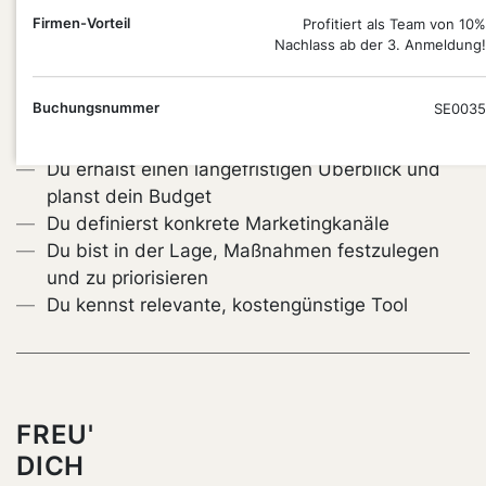
Firmen-Vorteil
Profitiert als Team von 10%
Du entwickelst eine schlanke und wirkungsvolle
Nachlass ab der 3. Anmeldung!
Marketingstrategie für deinen Verlag oder deine
Buchhandlung, die zu dir passt und dir hilft, Budget
Buchungsnummer
SE0035
und Maßnahmen gezielt zu steuern.
Du erhälst einen langefristigen Überblick und
planst dein Budget
Du definierst konkrete Marketingkanäle
Du bist in der Lage, Maßnahmen festzulegen
und zu priorisieren
Du kennst relevante, kostengünstige Tool
FREU'
DICH