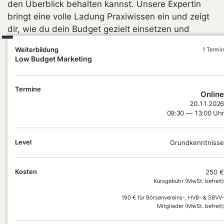
den Überblick behalten kannst. Unsere Expertin
bringt eine volle Ladung Praxiwissen ein und zeigt
dir, wie du dein Budget gezielt einsetzen und
strategische Entscheidungen treffen kannst.
Weiterbildung
1 Termin
Praxisnah, realistisch und auf deine Bedürfnisse
Low Budget Marketing
zugeschnitten – damit Marketing zu deiner Stärke
wird.
Termine
Online
20.11.2026
09:30 — 13:00 Uhr
Level
Grundkenntnisse
Kosten
250 €
Kursgebühr (MwSt. befreit)
DEIN
PLUS
190 € für Börsenvereins-, HVB- & SBVV-
Mitglieder (MwSt. befreit)
PUNKT